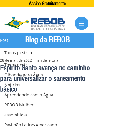
Assine Gratuitamente
Blog da REBOB
Post
Todos posts
28 de mar. de 2022
4 min de leitura
Todos posts
Espírito Santo avança no caminho
Olhando para Água
para universalizar o saneamento
Notícias
básico
Aprendendo com a Água
REBOB Mulher
assembléia
Pavilhão Latino-Americano