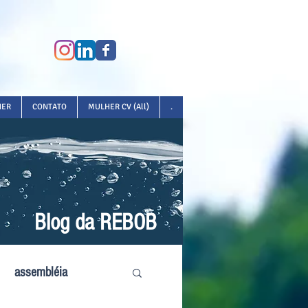
HER
CONTATO
MULHER CV (All)
.
Blog da REBOB
assembléia