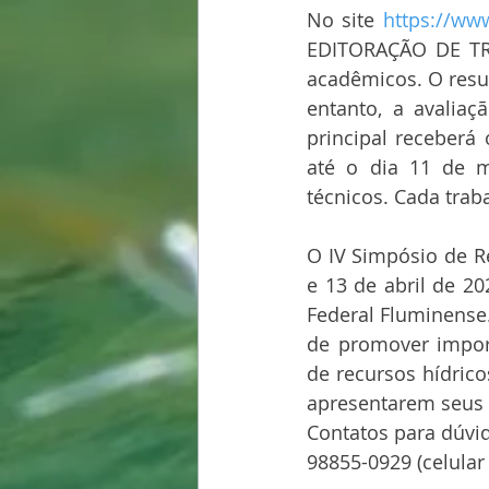
No site 
https://www
EDITORAÇÃO DE TRA
acadêmicos. O resul
entanto, a avaliaç
principal receberá
até o dia 11 de ma
técnicos. Cada trab
O IV Simpósio de Re
e 13 de abril de 2
Federal Fluminense.
de promover import
de recursos hídrico
apresentarem seus 
Contatos para dúvid
98855-0929 (celular