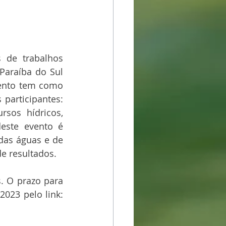
 de trabalhos 
araíba do Sul 
vento tem como 
participantes: 
sos hídricos, 
este evento é 
das águas e de 
e resultados.
. O prazo para 
se inscrever no evento com desconto segue até o dia 31 de janeiro de 2023 pelo link: 