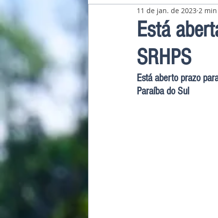
11 de jan. de 2023
2 min
Pavilhão Latino-Americano
Está abert
SRHPS
Está aberto prazo para
Paraíba do Sul