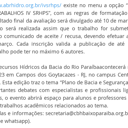
.abrhidro.org.br/ivsrhps/
 existe no menu a opção 
BALHOS IV SRHPS”, com as regras de formatação 
tado final da avaliação será divulgado até 10 de mar
ão será realizada assim que o trabalho for submet
 o comunicado de aceite / recusa, devendo efetuar a
rço. Cada inscrição valida a publicação de até d
alho pode ter no máximo 6 autores. 
cursos Hídricos da Bacia do Rio Paraíbaacontecerá n
023 em Campos dos Goytacazes - RJ, no campus Centr
 Esta edição traz o tema “Plano de Bacia e Segurança 
antes debates com especialistas e profissionais li
s, o evento abrirá espaço para alunos e professores
trabalhos acadêmicos relacionados ao tema.
as e informações: secretaria@cbhbaixoparaiba.org.br (
 e whatsapp).