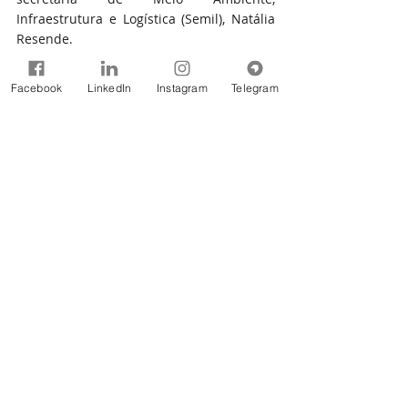
Infraestrutura e Logística (Semil), Natália 
Resende.
SEMIL
Facebook
LinkedIn
Instagram
Telegram
Quem é Quem
Subsecretaria de Meio 
Ambiente
Subsecretaria de Recursos 
Hídricos e Saneamento Básico
Subsecretaria de Energia e 
Mineração
Subsecretaria de Logística e 
Transportes
Contato Imprensa
Entre em contato com a 
Imprensa da Semil
Fonte: SEMIL-SP