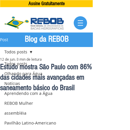
Assine Gratuitamente
Blog da REBOB
Post
Todos posts
12 de jun.
3 min de leitura
Todos posts
Estudo mostra São Paulo com 86%
Olhando para Água
das cidades mais avançadas em
Notícias
saneamento básico do Brasil
Aprendendo com a Água
REBOB Mulher
assembléia
Pavilhão Latino-Americano