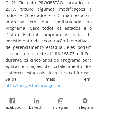
O 2º Ciclo do PROGESTÃO, lançado em 
2017, trouxe algumas modificações e 
todos os 26 estados e o DF manifestaram 
interesse em dar continuidade ao 
Programa. Caso todos os estados e o 
Distrito Federal cumpram as metas de 
investimento, de cooperação federativa e 
de gerenciamento estadual, eles podem 
receber um total de até R$ 168,75 milhões 
durante os cinco anos do Programa para 
aplicar em ações de fortalecimento dos 
sistemas estaduais de recursos hídricos. 
Saiba mais em: 
http://progestao.ana.gov.br
. 
Assessoria Especial de Comunicação 
Facebook
LinkedIn
Instagram
Telegram
Social (ASCOM)
Agência Nacional de Águas e Saneamento 
Básico (ANA)
(61) 2109-5129/5495/5103