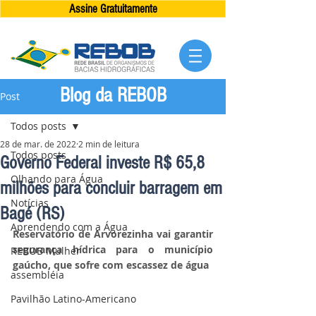
Assine Gratuitamente
Blog da REBOB
Post
Todos posts
28 de mar. de 2022
2 min de leitura
Todos posts
Governo Federal investe R$ 65,8
Olhando para Água
milhões para concluir barragem em
Notícias
Bagé (RS)
Aprendendo com a Água
Reservatório de Arvorezinha vai garantir 
segurança hídrica para o município 
REBOB Mulher
gaúcho, que sofre com escassez de água
assembléia
Pavilhão Latino-Americano