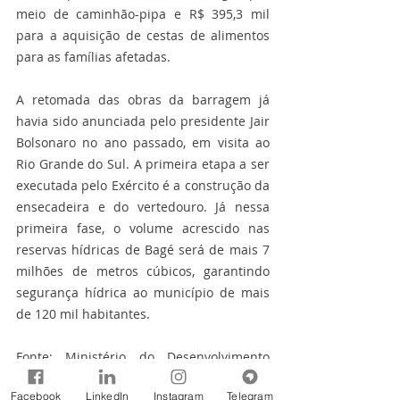
meio de caminhão-pipa e R$ 395,3 mil 
para a aquisição de cestas de alimentos 
para as famílias afetadas.
A retomada das obras da barragem já 
havia sido anunciada pelo presidente Jair 
Bolsonaro no ano passado, em visita ao 
Rio Grande do Sul. A primeira etapa a ser 
executada pelo Exército é a construção da 
ensecadeira e do vertedouro. Já nessa 
primeira fase, o volume acrescido nas 
reservas hídricas de Bagé será de mais 7 
milhões de metros cúbicos, garantindo 
segurança hídrica ao município de mais 
de 120 mil habitantes.
Fonte: Ministério do Desenvolvimento 
Regional
Facebook
LinkedIn
Instagram
Telegram
Notícias