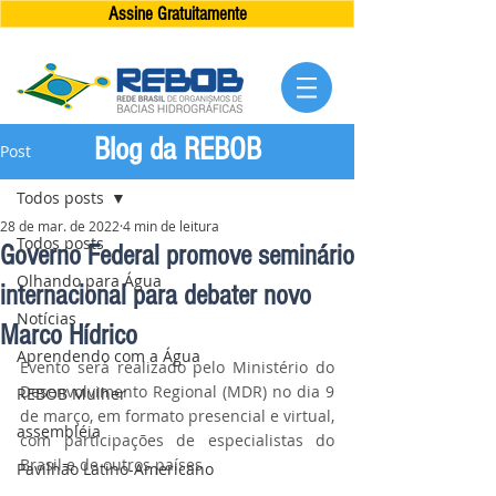
Assine Gratuitamente
Blog da REBOB
Post
Todos posts
28 de mar. de 2022
4 min de leitura
Todos posts
Governo Federal promove seminário
Olhando para Água
internacional para debater novo
Notícias
Marco Hídrico
Aprendendo com a Água
Evento será realizado pelo Ministério do 
Desenvolvimento Regional (MDR) no dia 9 
REBOB Mulher
de março, em formato presencial e virtual, 
assembléia
com participações de especialistas do 
Brasil e de outros países
Pavilhão Latino-Americano