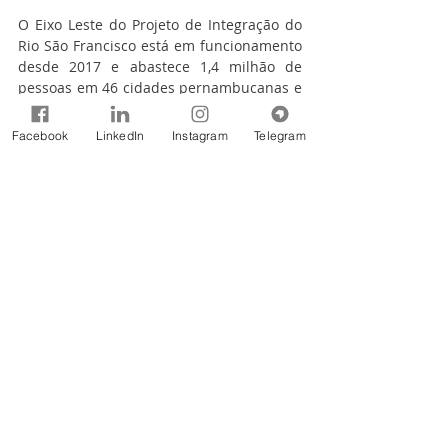
O Eixo Leste do Projeto de Integração do 
Rio São Francisco está em funcionamento 
desde 2017 e abastece 1,4 milhão de 
pessoas em 46 cidades pernambucanas e 
paraibanas.
Facebook
LinkedIn
Instagram
Telegram
Fonte: 
Ministério do Desenvolvimento 
Regional
Notícias
Comentários
Escreva um comentário