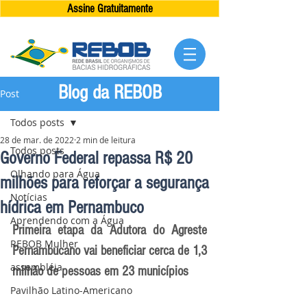
Assine Gratuitamente
Blog da REBOB
Post
Todos posts
28 de mar. de 2022
2 min de leitura
Todos posts
Governo Federal repassa R$ 20
Olhando para Água
milhões para reforçar a segurança
Notícias
hídrica em Pernambuco
Aprendendo com a Água
Primeira etapa da Adutora do Agreste 
REBOB Mulher
Pernambucano vai beneficiar cerca de 1,3 
assembléia
milhão de pessoas em 23 municípios
Pavilhão Latino-Americano