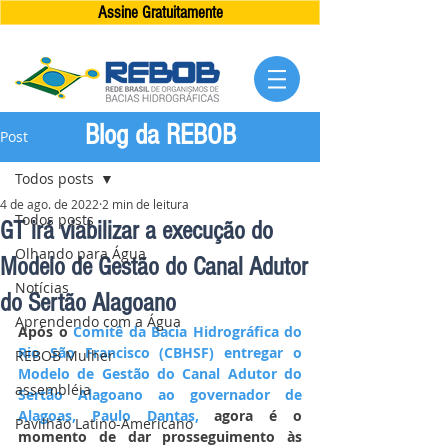
Assine Gratuitamente
Blog da REBOB
Post
Todos posts
4 de ago. de 2022
2 min de leitura
Todos posts
GT irá viabilizar a execução do
Olhando para Água
Modelo de Gestão do Canal Adutor
Notícias
do Sertão Alagoano
Aprendendo com a Água
Após o 
Comitê da Bacia Hidrográfica do 
Rio São Francisco (CBHSF) entregar o 
REBOB Mulher
Modelo de Gestão do Canal Adutor do 
assembléia
Sertão Alagoano ao governador de 
Alagoas, Paulo Dantas,
 agora é o 
Pavilhão Latino-Americano
momento de dar prosseguimento às 