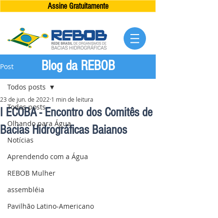
Assine Gratuitamente
Blog da REBOB
Post
Todos posts
23 de jun. de 2022
1 min de leitura
Todos posts
I ECOBA - Encontro dos Comitês de
Olhando para Água
Bacias Hidrográficas Baianos
Notícias
Aprendendo com a Água
REBOB Mulher
assembléia
Pavilhão Latino-Americano