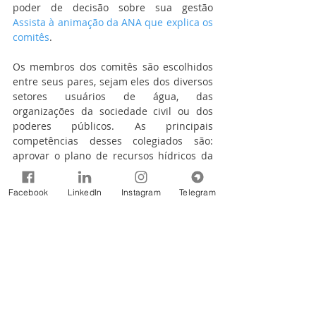
poder de decisão sobre sua gestão 
Assista à animação da ANA que explica os 
comitês
.
Os membros dos comitês são escolhidos 
entre seus pares, sejam eles dos diversos 
setores usuários de água, das 
organizações da sociedade civil ou dos 
poderes públicos. As principais 
competências desses colegiados são: 
aprovar o plano de recursos hídricos da 
bacia; arbitrar conflitos pelo uso da água, 
em primeira instância administrativa; 
Facebook
LinkedIn
Instagram
Telegram
estabelecer mecanismos e sugerir os 
valores da cobrança pelo uso da água; 
entre outros.
No Brasil há mais de 230 comitês de 
bacias em funcionamento, sendo dez 
deles com rios de domínio da União – 
interestaduais ou transfronteiriços. As 