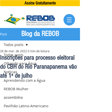
Assine Gratuitamente
Blog da REBOB
Post
Todos posts
28 de mar. de 2022
3 min de leitura
Todos posts
Inscrições para processo eleitoral
Olhando para Água
do CBH do Rio Paranapanema vão
Notícias
até 1º de julho
Aprendendo com a Água
REBOB Mulher
assembléia
Pavilhão Latino-Americano