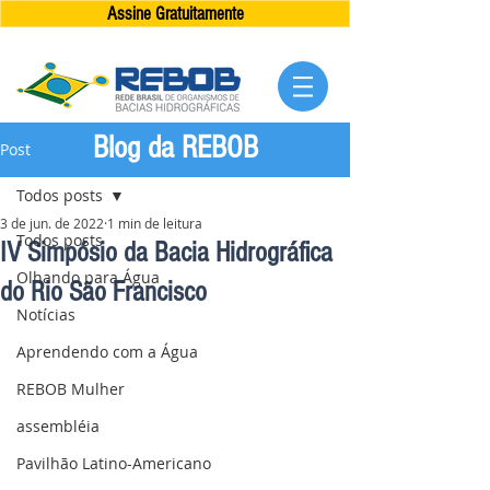
Assine Gratuitamente
Blog da REBOB
Post
Todos posts
3 de jun. de 2022
1 min de leitura
Todos posts
IV Simpósio da Bacia Hidrográfica
Olhando para Água
do Rio São Francisco
Notícias
Aprendendo com a Água
REBOB Mulher
assembléia
Pavilhão Latino-Americano