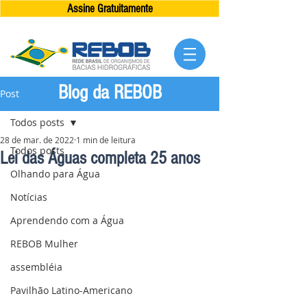
Assine Gratuitamente
Blog da REBOB
Post
Todos posts
28 de mar. de 2022
1 min de leitura
Todos posts
Lei das Águas completa 25 anos
Olhando para Água
Notícias
Aprendendo com a Água
REBOB Mulher
assembléia
Pavilhão Latino-Americano