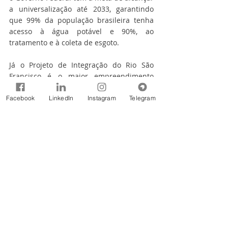
a universalização até 2033, garantindo 
que 99% da população brasileira tenha 
acesso à água potável e 90%, ao 
tratamento e à coleta de esgoto.
Já o Projeto de Integração do Rio São 
Francisco é o maior empreendimento 
hídrico do Brasil. Quando todas a 
estruturas e sistemas complementares 
Facebook
LinkedIn
Instagram
Telegram
nos estados estiverem em operação, cerca 
de 12 milhões de pessoas serão 
beneficiadas em 390 municípios de 
Pernambuco, Paraíba, Ceará e Rio Grande 
do Norte.
O workshop foi idealizado pelo 
embaixador de Portugal no Brasil, Luís 
Faro Ramos, e mediado pela chefe da 
assessoria internacional do MDR, Carla 
Barroso. Também participaram a chefe da 