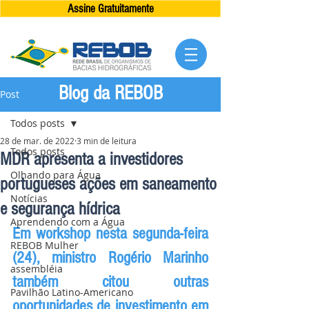
Assine Gratuitamente
Blog da REBOB
Post
Todos posts
28 de mar. de 2022
3 min de leitura
Todos posts
MDR apresenta a investidores
Olhando para Água
portugueses ações em saneamento
Notícias
e segurança hídrica
Aprendendo com a Água
Em workshop nesta segunda-feira 
REBOB Mulher
(24), ministro Rogério Marinho 
assembléia
também citou outras 
Pavilhão Latino-Americano
oportunidades de investimento em 