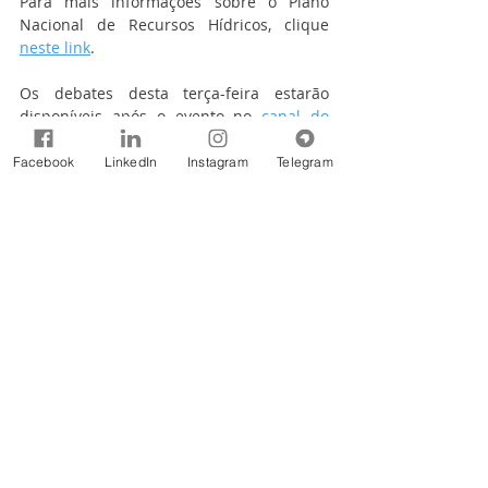
Para mais informações sobre o Plano 
Nacional de Recursos Hídricos, clique 
neste link
. 
Os debates desta terça-feira estarão 
disponíveis após o evento no 
canal do 
MDR no YouTube
.
Facebook
LinkedIn
Instagram
Telegram
Fonte: Ministério do Desenvolvimento 
Regional
Notícias
Comentários
Escreva um comentário