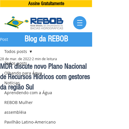
Assine Gratuitamente
Blog da REBOB
Post
Todos posts
28 de mar. de 2022
2 min de leitura
Todos posts
MDR discute novo Plano Nacional
Olhando para Água
de Recursos Hídricos com gestores
Notícias
da região Sul
Aprendendo com a Água
REBOB Mulher
assembléia
Pavilhão Latino-Americano