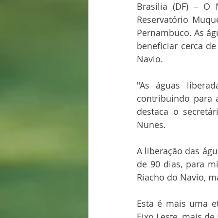
Brasília (DF) – O
Reservatório Muqu
Pernambuco. As água
beneficiar cerca d
Navio.
"As águas liberad
contribuindo para 
destaca o secretár
Nunes.
A liberação das águ
de 90 dias, para m
Riacho do Navio, ma
Esta é mais uma et
Eixo Leste, mais de