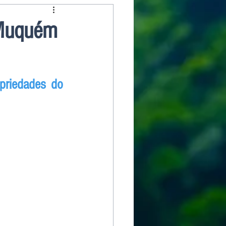
 Muquém
riedades do 