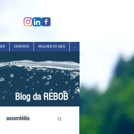
HER
CONTATO
MULHER CV (All)
.
Blog da REBOB
assembléia