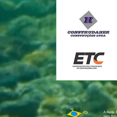
A Rede B
sem fins