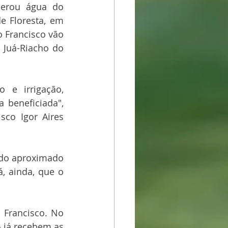
berou água do 
 Floresta, em 
 Francisco vão 
 Juá-Riacho do 
 e irrigação, 
 beneficiada", 
sco Igor Aires 
odo aproximado 
, ainda, que o 
Francisco. No 
 já recebem as 