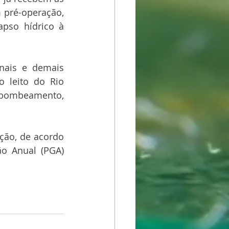
pré-operação, 
pso hídrico à 
nais e demais 
 leito do Rio 
 bombeamento, 
ção, de acordo 
o Anual (PGA) 