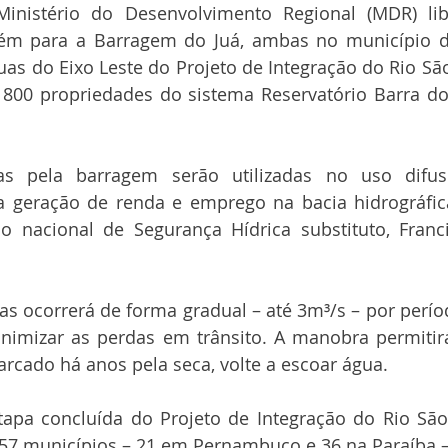
 Ministério do Desenvolvimento Regional (MDR) li
ém para a Barragem do Juá, ambas no município de
s do Eixo Leste do Projeto de Integração do Rio São
e 800 propriedades do sistema Reservatório Barra do
as pela barragem serão utilizadas no uso difuso
a geração de renda e emprego na bacia hidrográfica
io nacional de Segurança Hídrica substituto, Franci
as ocorrerá de forma gradual – até 3m³/s – por perí
inimizar as perdas em trânsito. A manobra permitirá
rcado há anos pela seca, volte a escoar água.
apa concluída do Projeto de Integração do Rio São 
 57 municípios – 21 em Pernambuco e 36 na Paraíba –