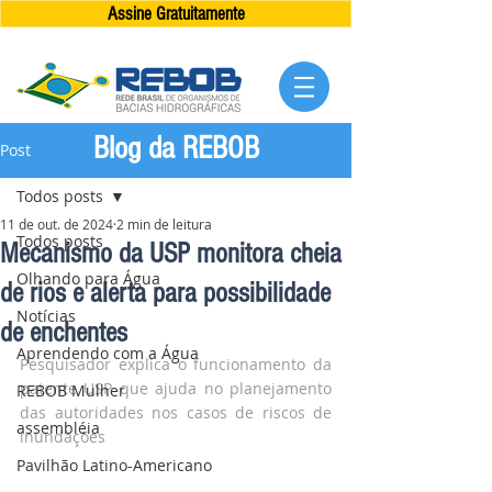
Assine Gratuitamente
Blog da REBOB
Post
Todos posts
11 de out. de 2024
2 min de leitura
Todos posts
Mecanismo da USP monitora cheia
Olhando para Água
de rios e alerta para possibilidade
Notícias
de enchentes
Aprendendo com a Água
Pesquisador explica o funcionamento da 
patente USP que ajuda no planejamento 
REBOB Mulher
das autoridades nos casos de riscos de 
assembléia
inundações
Pavilhão Latino-Americano