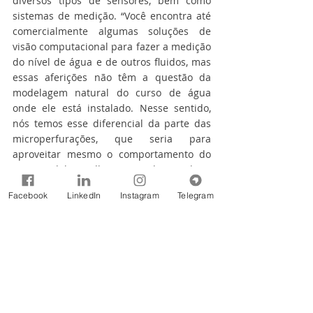
diversos tipos de sensores, bem como 
sistemas de medição. “Você encontra até 
comercialmente algumas soluções de 
visão computacional para fazer a medição 
do nível de água e de outros fluidos, mas 
essas aferições não têm a questão da 
modelagem natural do curso de água 
onde ele está instalado. Nesse sentido, 
nós temos esse diferencial da parte das 
microperfurações, que seria para 
aproveitar mesmo o comportamento do 
rio e modelar melhor o painel”, ressalta o 
pesquisador.
Facebook
LinkedIn
Instagram
Telegram
Siga o canal “Governo de São Paulo” no 
WhatsApp:
https://bit.ly/govspnozap
Fonte: Governo de São Paulo
Notícias