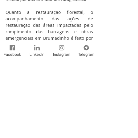
Quanto a restauração florestal, o 
acompanhamento das ações de 
restauração das áreas impactadas pelo 
rompimento das barragens e obras 
emergenciais em Brumadinho é feito por 
análise de documentos, discussão em 
reuniões de alinhamento e sessões 
Facebook
LinkedIn
Instagram
Telegram
técnicas e ações de fiscalização em 
campo. Existem dois programas em 
andamento: Restauração Florestal e 
Monitoramento do Processo de 
Recuperação do Marco Zero.
Os plantios tiveram início no marco zero 
do rompimento com o plantio de 2.950 
mudas em uma área de 3,3 hectares. O 
trabalho foi feito numa parceria entre 
Vale S.A. e a Universidade Federal de 
Viçosa (UFV) e resultou no plantio de 
mudas de cinco espécies: jacarandá 