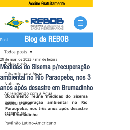
Assine Gratuitamente
Blog da REBOB
Post
Todos posts
28 de mar. de 2022
7 min de leitura
Todos posts
Medidas do Sisema p/recuperação
Olhando para Água
ambiental no Rio Paraopeba, nos 3
Notícias
anos após desastre em Brumadinho
Aprendendo com a Água
Documento reúne medidas do Sisema 
para recuperação ambiental no Rio 
REBOB Mulher
Paraopeba, nos três anos após desastre 
assembléia
em Brumadinho
Pavilhão Latino-Americano