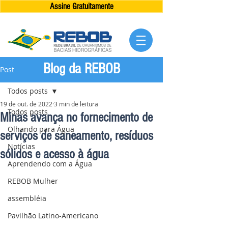
Assine Gratuitamente
Blog da REBOB
Post
Todos posts
19 de out. de 2022
3 min de leitura
Todos posts
Minas avança no fornecimento de
Olhando para Água
serviços de saneamento, resíduos
Notícias
sólidos e acesso à água
Aprendendo com a Água
REBOB Mulher
assembléia
Pavilhão Latino-Americano