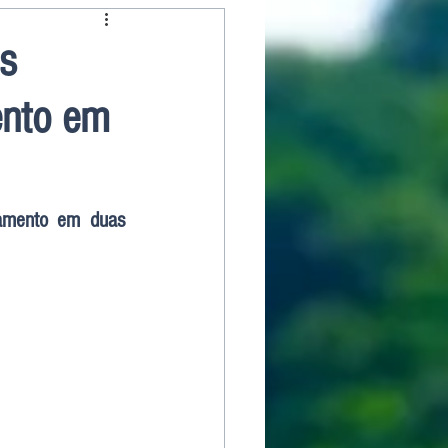
s
ento em
amento em duas 