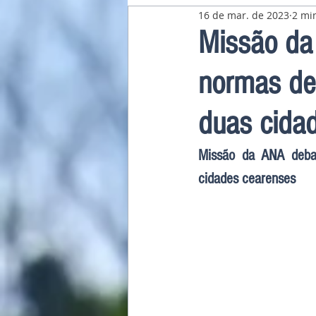
16 de mar. de 2023
2 min
Pavilhão Latino-Americano
Missão da
normas de
duas cida
Missão da ANA debat
cidades cearenses