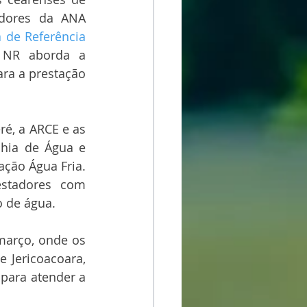
idores da ANA 
de Referência 
 NR aborda a 
ra a prestação 
é, a ARCE e as 
hia de Água e 
ção Água Fria. 
estadores com 
o de água. 
março, onde os 
 Jericoacoara, 
para atender a 