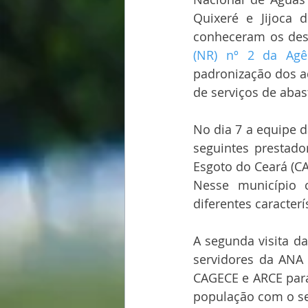
Quixeré e Jijoca 
conheceram os des
(NR) nº 2 da Agê
padronização dos ad
de serviços de abas
No dia 7 a equipe d
seguintes prestad
Esgoto do Ceará (CA
Nesse município c
diferentes caracter
A segunda visita da
servidores da ANA 
CAGECE e ARCE para
população com o se