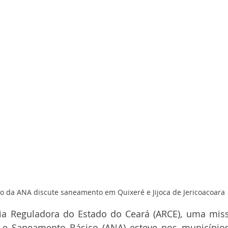
o da ANA discute saneamento em Quixeré e Jijoca de Jericoacoara 
ia Reguladora do Estado do Ceará (ARCE), uma miss
 e Saneamento Básico (ANA) esteve nos municípios