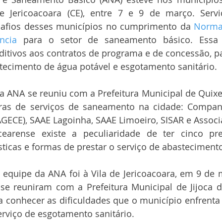
de Jericoacoara (CE), entre 7 e 9 de março. Serv
afios desses municípios no cumprimento da 
Norma 
ncia
 para o setor de saneamento básico. Essa
itivos aos contratos de programa e de concessão, pa
tecimento de água potável e esgotamento sanitário. 
a ANA se reuniu com a Prefeitura Municipal de Quixer
oras de serviços de saneamento na cidade: Compan
GECE), SAAE Lagoinha, SAAE Limoeiro, SISAR e Associa
earense existe a peculiaridade de ter cinco pr
ísticas e formas de prestar o serviço de abasteciment
 equipe da ANA foi à Vila de Jericoacoara, em 9 de 
se reuniram com a Prefeitura Municipal de Jijoca de
 conhecer as dificuldades que o município enfrenta 
rviço de esgotamento sanitário. 