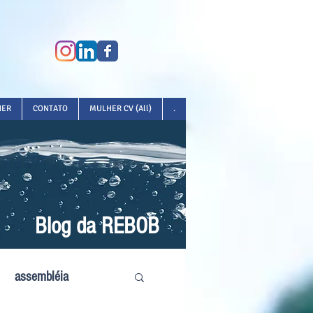
HER
CONTATO
MULHER CV (All)
.
Blog da REBOB
assembléia