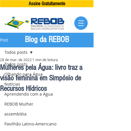
Assine Gratuitamente
Blog da REBOB
Post
Todos posts
28 de mar. de 2022
1 min de leitura
Todos posts
Mulheres pela Água: livro traz a
Olhando para Água
visão feminina em Simpósio de
Notícias
Recursos Hídricos
Aprendendo com a Água
REBOB Mulher
assembléia
Pavilhão Latino-Americano