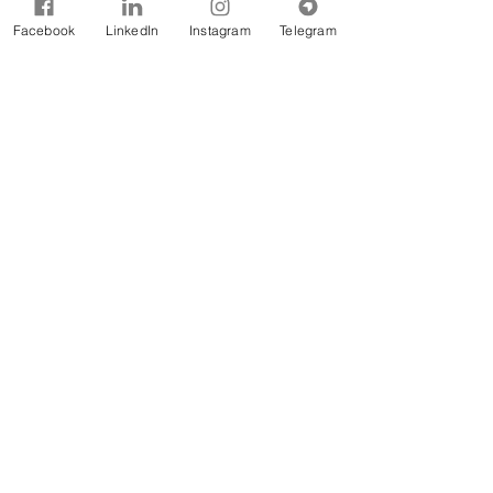
Fonte: CBH Doce
Facebook
LinkedIn
Instagram
Telegram
Notícias
Comentários
Escreva um comentário