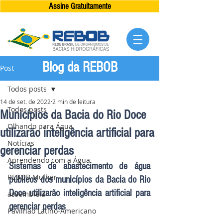
Assine Gratuitamente
Blog da REBOB
Post
Todos posts
14 de set. de 2022
2 min de leitura
Todos posts
Municípios da Bacia do Rio Doce
Olhando para Água
utilizarão inteligência artificial para
Notícias
gerenciar perdas
Aprendendo com a Água
Sistemas de abastecimento de água 
REBOB Mulher
públicos dos municípios da Bacia do Rio 
Doce utilizarão inteligência artificial para 
assembléia
gerenciar perdas
Pavilhão Latino-Americano