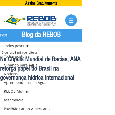
Assine Gratuitamente
Blog da REBOB
Post
Todos posts
19 de jun.
3 min de leitura
Todos posts
Na Cúpula Mundial de Bacias, ANA
Olhando para Água
reforça papel do Brasil na
Notícias
governança hídrica internacional
Aprendendo com a Água
REBOB Mulher
assembléia
Pavilhão Latino-Americano