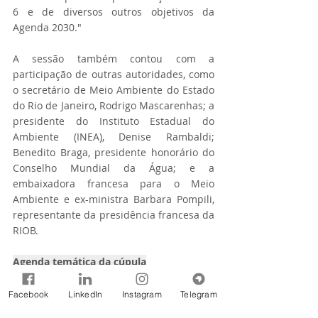
6 e de diversos outros objetivos da 
Agenda 2030."
A sessão também contou com a 
participação de outras autoridades, como 
o secretário de Meio Ambiente do Estado 
do Rio de Janeiro, Rodrigo Mascarenhas; a 
presidente do Instituto Estadual do 
Ambiente (INEA), Denise Rambaldi; 
Benedito Braga, presidente honorário do 
Conselho Mundial da Água; e a 
embaixadora francesa para o Meio 
Ambiente e ex-ministra Barbara Pompili, 
representante da presidência francesa da 
RIOB.
Agenda temática da cúpula
A 13ª Cúpula Mundial de Bacias, que 
Facebook
LinkedIn
Instagram
Telegram
segue até 19 de junho, tem como tema 