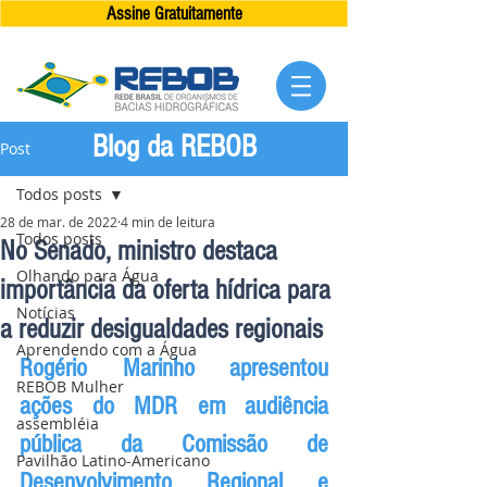
Assine Gratuitamente
Blog da REBOB
Post
Todos posts
28 de mar. de 2022
4 min de leitura
Todos posts
No Senado, ministro destaca
Olhando para Água
importância da oferta hídrica para
Notícias
a reduzir desigualdades regionais
Aprendendo com a Água
Rogério Marinho apresentou 
REBOB Mulher
ações do MDR em audiência 
assembléia
pública da Comissão de 
Pavilhão Latino-Americano
Desenvolvimento Regional e 