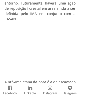
entorno. Futuramente, haverá uma ação 
de reposição florestal em área ainda a ser 
definida pelo IMA em conjunto com a 
CASAN.  
A próxima etapa da obra é a de escavação 
e terraplanagem do terreno. A 
implantação do sistema de esgotamento 
Facebook
LinkedIn
Instagram
Telegram
sanitário do Saco Grande/João Paulo 
prevê a implantação de 57 mil metros de 
rede coletora de esgoto, 21 estações 