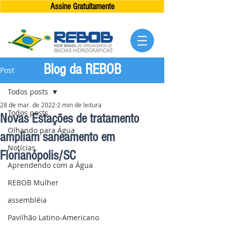
Assine Gratuitamente
Blog da REBOB
Post
Todos posts
28 de mar. de 2022
2 min de leitura
Todos posts
Novas Estações de tratamento
Olhando para Água
ampliam saneamento em
Notícias
Florianópolis/SC
Aprendendo com a Água
REBOB Mulher
assembléia
Pavilhão Latino-Americano