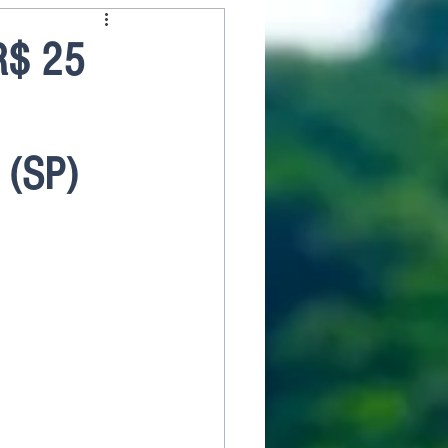
R$ 25
 (SP)