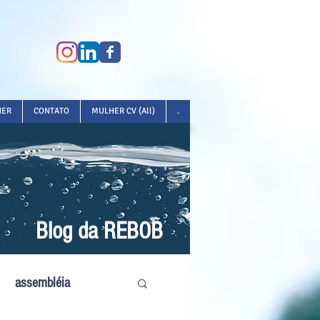
HER
CONTATO
MULHER CV (All)
.
Blog da REBOB
assembléia