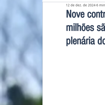
12 de dez. de 2024
6 min
Pavilhão Latino-Americano
Nove cont
milhões sã
plenária d