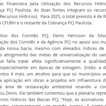
 Financeira pela Utilização dos Recursos Hídri
a PCJ Paulista. As duas fontes integram os recurs
ecursos Hídricos).  Para 2025, o total previsto é de R
 CFURH e o restante da Cobrança PCJ Paulista.
utivo dos Comitês PCJ, Denis Herisson da Silva
ação dos Comitês e da Agência PCJ no apoio aos mun
da nossa bacia, mesmo com elevados índices de 
o atingimento das metas de universalização do san
e falta tratar afeta significativamente a qualida
 especialmente em épocas de estiagem. Então, a dis
ntos é mais um atrativo para que os municípios ve
a aplicação em obras e projetos em infraestrura d
área de restauração ambiental visando a con
rou Denis. Ele também comentou que a plenária repr
sos hídricos das Bacias PCJ. “Hoje, as assinaturas 
vadas representaram um grande avanço. A gente 