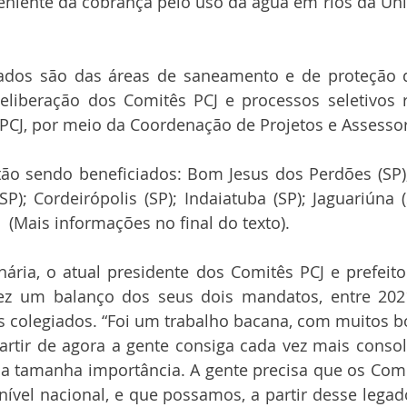
eniente da cobrança pelo uso da água em rios da Uni
ados são das áreas de saneamento e de proteção d
deliberação dos Comitês PCJ e processos seletivos r
PCJ, por meio da Coordenação de Projetos e Assessor
tão sendo beneficiados: Bom Jesus dos Perdões (SP)
P); Cordeirópolis (SP); Indaiatuba (SP); Jaguariúna (S
.  (Mais informações no final do texto).
ária, o atual presidente dos Comitês PCJ e prefeito 
ez um balanço dos seus dois mandatos, entre 2021
colegiados. “Foi um trabalho bacana, com muitos bo
rtir de agora a gente consiga cada vez mais consol
ua tamanha importância. A gente precisa que os Com
nível nacional, e que possamos, a partir desse legado