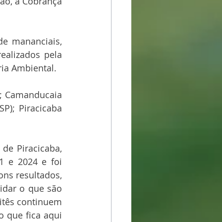
ão, a Cobrança 
e mananciais, 
ealizados pela 
ia Ambiental.
; Camanducaia 
P); Piracicaba 
de Piracicaba, 
 e 2024 e foi 
ns resultados, 
idar o que são 
itês continuem 
 que fica aqui 