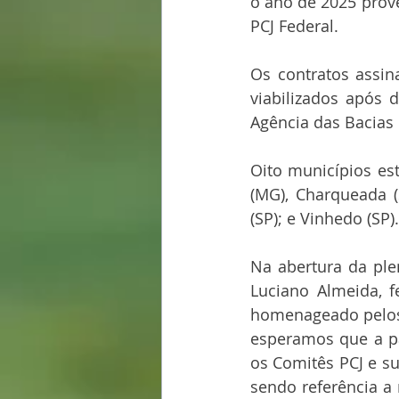
o ano de 2025 prov
PCJ Federal.
Os contratos assin
viabilizados após 
Agência das Bacias 
Oito municípios es
(MG), Charqueada (S
(SP); e Vinhedo (SP)
Na abertura da plen
Luciano Almeida, f
homenageado pelos 
esperamos que a pa
os Comitês PCJ e s
sendo referência a 