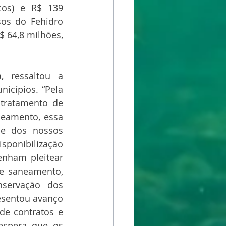
cos) e R$ 139 
os do Fehidro 
$ 64,8 milhões, 
, ressaltou a 
icípios. “Pela 
tratamento de 
eamento, essa 
de dos nossos 
ponibilização 
nham pleitear 
e saneamento, 
servação dos 
esentou avanço 
de contratos e 
espera que os 