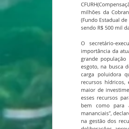
CFURH(Compensação
milhões da Cobranç
(Fundo Estadual de R
sendo R$ 500 mil da
O secretário-exec
importância da atu
grande população 
esgoto, na busca d
carga poluidora qu
recursos hídricos,
maior de investime
esses recursos par
bem como para a 
mananciais”, decla
na gestão dos recur
deliberações apro