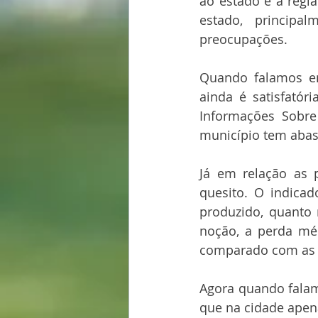
ao estado e a regi
estado, principa
preocupações.
Quando falamos em
ainda é satisfatór
Informações Sobre
município tem abas
Já em relação as 
quesito. O indicad
produzido, quanto
noção, a perda méd
comparado com as d
Agora quando falam
que na cidade apen