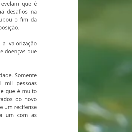
revelam que é 
á desafios na 
upou o fim da 
posição. 
a valorização 
de doenças que 
dade. Somente 
 mil pessoas 
e que é muito 
rados do novo 
de um recifense 
ra um com as 
.