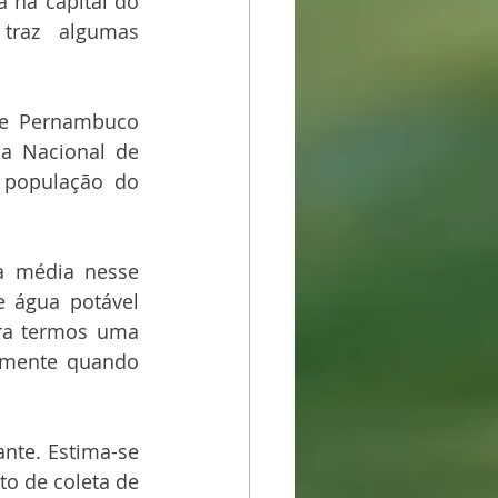
na capital do 
traz algumas 
de Pernambuco 
a Nacional de 
população do 
a média nesse 
 água potável 
ra termos uma 
amente quando 
nte. Estima-se 
o de coleta de 