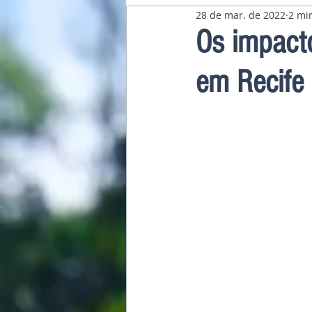
28 de mar. de 2022
2 min
Pavilhão Latino-Americano
Os impact
em Recife