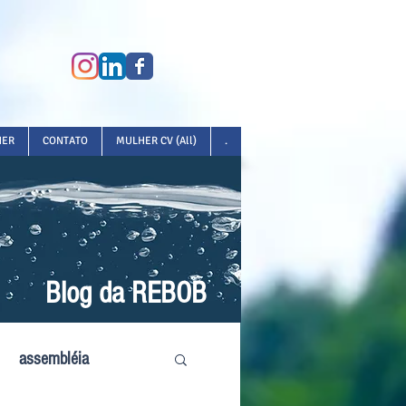
HER
CONTATO
MULHER CV (All)
.
Blog da REBOB
assembléia