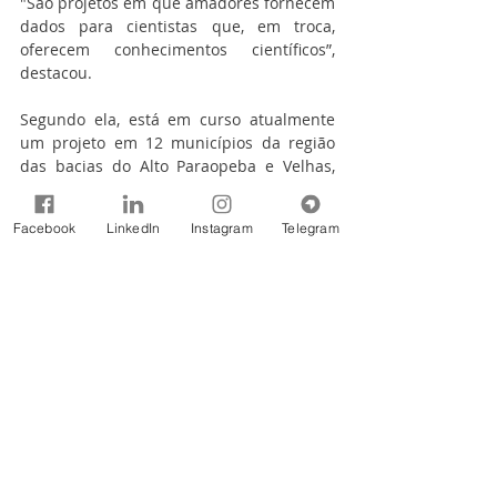
"São projetos em que amadores fornecem 
dados para cientistas que, em troca, 
oferecem conhecimentos científicos”, 
destacou.
Segundo ela, está em curso atualmente 
um projeto em 12 municípios da região 
das bacias do Alto Paraopeba e Velhas, 
incluindo as seis cidades onde a Gerdau 
desenvolve projetos. O objetivo é realizar 
Facebook
LinkedIn
Instagram
Telegram
um monitoramento ambiental 
participativo de bacias hidrográficas 
urbanas.
Até o momento, foram incluídas no 
trabalho 54 escolas de ensino básico, 155 
professores e 1.810 estudantes. “A 
primeira etapa é o treinamento de 
educadores e alunos, demonstrando o 
monitoramento participativo. Os 
resultados são apresentados em 
seminário”.