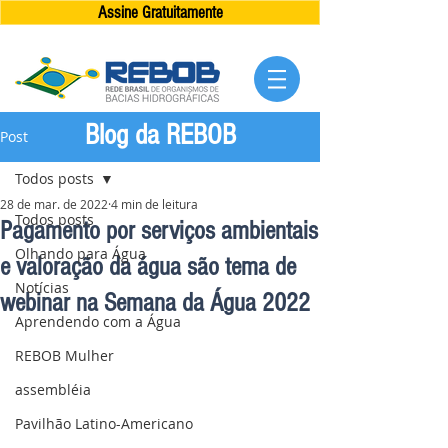
Assine Gratuitamente
Blog da REBOB
Post
Todos posts
28 de mar. de 2022
4 min de leitura
Todos posts
Pagamento por serviços ambientais
Olhando para Água
e valoração da água são tema de
Notícias
webinar na Semana da Água 2022
Aprendendo com a Água
REBOB Mulher
assembléia
Pavilhão Latino-Americano