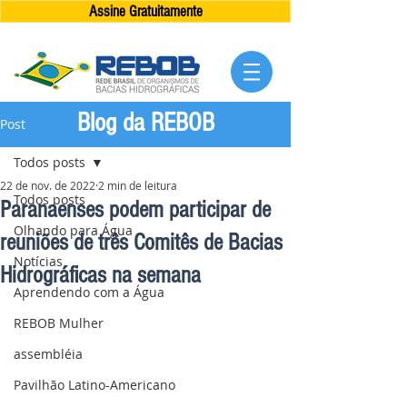
Assine Gratuitamente
Blog da REBOB
Post
Todos posts
22 de nov. de 2022
2 min de leitura
Todos posts
Paranaenses podem participar de
Olhando para Água
reuniões de três Comitês de Bacias
Notícias
Hidrográficas na semana
Aprendendo com a Água
REBOB Mulher
assembléia
Pavilhão Latino-Americano