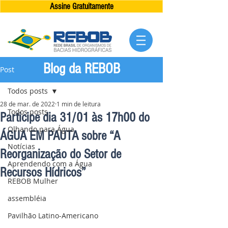
Assine Gratuitamente
Blog da REBOB
Post
Todos posts
28 de mar. de 2022
1 min de leitura
Todos posts
Participe dia 31/01 às 17h00 do
Olhando para Água
ÁGUA EM PAUTA sobre “A
Notícias
Reorganização do Setor de
Aprendendo com a Água
Recursos Hídricos”
REBOB Mulher
assembléia
Pavilhão Latino-Americano