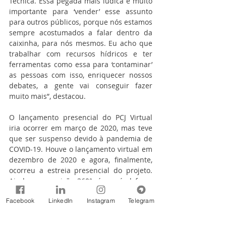
Técnica. Essa pegada mais lúdica é muito 
importante para ‘vender’ esse assunto 
para outros públicos, porque nós estamos 
sempre acostumados a falar dentro da 
caixinha, para nós mesmos. Eu acho que 
trabalhar com recursos hídricos e ter 
ferramentas como essa para ‘contaminar’ 
as pessoas com isso, enriquecer nossos 
debates, a gente vai conseguir fazer 
muito mais”, destacou.  
O lançamento presencial do PCJ Virtual 
iria ocorrer em março de 2020, mas teve 
que ser suspenso devido à pandemia de 
COVID-19. Houve o lançamento virtual em 
dezembro de 2020 e agora, finalmente, 
ocorreu a estreia presencial do projeto. 
Ainda com a visão 360°, é possível fazer 
um tour virtual em vários pontos das 
Facebook
LinkedIn
Instagram
Telegram
Bacias PCJ, guiado com narração e muita 
informação em tela sobre a estrutura 
natural, tecnologias aplicadas e 