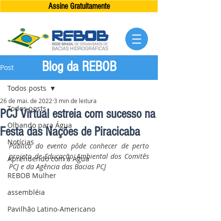
Assine Gratuitamente
Blog da REBOB
Post
Todos posts
26 de mai. de 2022
3 min de leitura
Todos posts
PCJ Virtual estreia com sucesso na
Olhando para Água
Festa das Nações de Piracicaba
Notícias
Público do evento pôde conhecer de perto 
projeto de Educação Ambiental dos Comitês 
Aprendendo com a Água
PCJ e da Agência das Bacias PCJ
REBOB Mulher
assembléia
Pavilhão Latino-Americano