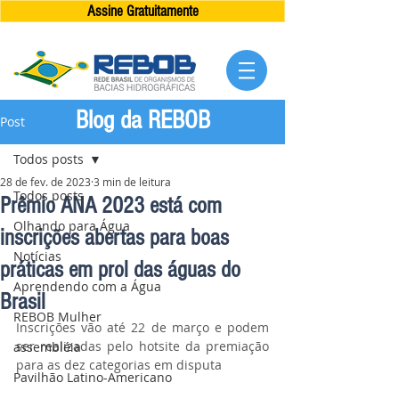
Assine Gratuitamente
Blog da REBOB
Post
Todos posts
28 de fev. de 2023
3 min de leitura
Todos posts
Prêmio ANA 2023 está com
Olhando para Água
inscrições abertas para boas
Notícias
práticas em prol das águas do
Aprendendo com a Água
Brasil
REBOB Mulher
Inscrições vão até 22 de março e podem 
ser realizadas pelo hotsite da premiação 
assembléia
para as dez categorias em disputa
Pavilhão Latino-Americano