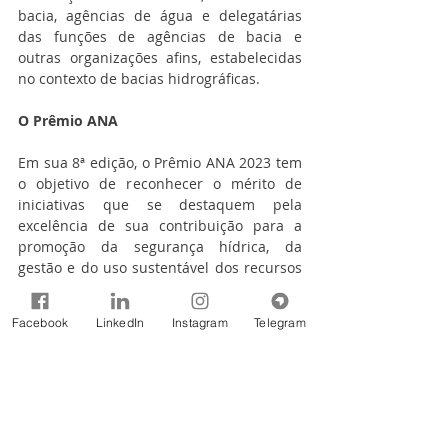
bacia, agências de água e delegatárias 
das funções de agências de bacia e 
outras organizações afins, estabelecidas 
no contexto de bacias hidrográficas.
O Prêmio ANA
Em sua 8ª edição, o Prêmio ANA 2023 tem 
o objetivo de reconhecer o mérito de 
iniciativas que se destaquem pela 
excelência de sua contribuição para a 
promoção da segurança hídrica, da 
gestão e do uso sustentável dos recursos 
hídricos, e para soluções voltadas à 
melhoria e ampliação dos serviços 
Facebook
LinkedIn
Instagram
Telegram
públicos de saneamento básico, visando 
ao desenvolvimento sustentável do Brasil.
Criado há 16 anos pela Agência Nacional 
de Águas e Saneamento Básico para 
reconhecer as melhores práticas e 