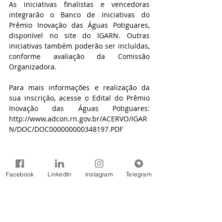
As iniciativas finalistas e vencedoras 
integrarão o Banco de Iniciativas do 
Prêmio Inovação das Águas Potiguares, 
disponível no site do IGARN. Outras 
iniciativas também poderão ser incluídas, 
conforme avaliação da Comissão 
Organizadora.
Para mais informações e realização da 
sua inscrição, acesse o Edital do Prêmio 
Inovação das Águas Potiguares: 
http://www.adcon.rn.gov.br/ACERVO/IGAR
N/DOC/DOC000000000348197.PDF
Para detalhes e realização da sua 
Facebook
LinkedIn
Instagram
Telegram
inscrição na categoria “Estudantes 
Guardiões das Águas”, consulte o Edital 
específico: 
http://www.adcon.rn.gov.br/ACERVO/IGAR
N/DOC/DOC000000000348198.PDF