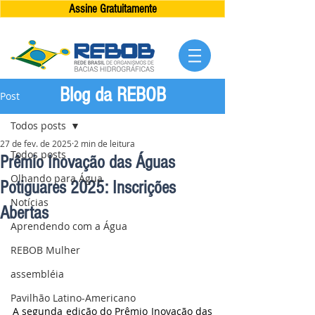
Assine Gratuitamente
Blog da REBOB
Post
Todos posts
27 de fev. de 2025
2 min de leitura
Todos posts
Prêmio Inovação das Águas
Olhando para Água
Potiguares 2025: Inscrições
Notícias
Abertas
Aprendendo com a Água
REBOB Mulher
assembléia
Pavilhão Latino-Americano
A segunda edição do Prêmio Inovação das 