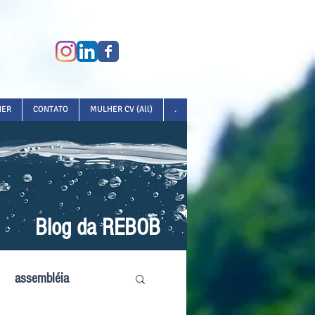
HER
CONTATO
MULHER CV (All)
.
Blog da REBOB
assembléia