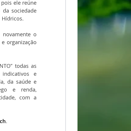
pois ele reúne 
 da sociedade 
 Hídricos.
 novamente o 
e organização 
TO” todas as 
ndicativos e 
a, da saúde e 
go e renda, 
idade, com a 
och
.