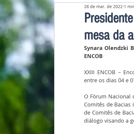
28 de mar. de 2022
1 min
Pavilhão Latino-Americano
Presidente
mesa da a
Synara Olendzki B
ENCOB
XXIII ENCOB – Enco
entre os dias 04 e 
O Fórum Nacional d
Comitês de Bacias i
de Comitês de Baci
diálogo visando a g