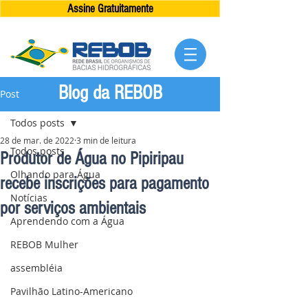
Assine Gratuitamente
Blog da REBOB
Post
Todos posts
28 de mar. de 2022
3 min de leitura
Todos posts
Produtor de Água no Pipiripau
Olhando para Água
recebe inscrições para pagamento
Notícias
por serviços ambientais
Aprendendo com a Água
REBOB Mulher
assembléia
Pavilhão Latino-Americano