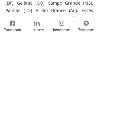
(DF), Goiânia (GO), Campo Grande (MS), 
Palmas (TO) e Rio Branco (AC). Esses 
projetos abrangem uma área de 
aproximadamente 400 mil hectares, dos 
Facebook
LinkedIn
Instagram
Telegram
quais 40 mil já foram recuperados com o 
apoio do Produtor de Água – o 
equivalente a 40 mil campos de futebol. 
Esses projetos contam com apoio de 
diversos parceiros, como prefeituras, 
comitês de bacias hidrográficas, 
universidades, organizações não 
governamentais (ONGs), empresas 
privadas e instituições públicas.
Assessoria Especial de Comunicação 
Social (ASCOM)
Agência Nacional de Águas e Saneamento 
Básico (ANA)
(61) 2109-5129/5495/5103