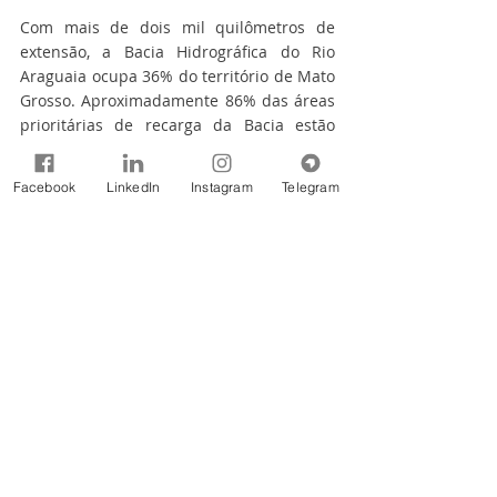
Com mais de dois mil quilômetros de 
extensão, a Bacia Hidrográfica do Rio 
Araguaia ocupa 36% do território de Mato 
Grosso. Aproximadamente 86% das áreas 
prioritárias de recarga da Bacia estão 
situadas no Estado, no bioma Cerrado, o 
segundo maior do País e considerado a 
Facebook
LinkedIn
Instagram
Telegram
“caixa d’água do Brasil” por abrigar oito 
das 12 principais regiões hidrográficas 
brasileiras, garantindo água potável para 
todo o território nacional. 
Para mais informações sobre como 
participar ou investir no programa "Todos 
pelo Araguaia", 
acesse 
www.juntospeloaraguaia.org.br
CRÉDITO: NAYARA TAKAHARA  | Sema-MT
Notícias