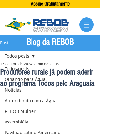
Assine Gratuitamente
Blog da REBOB
Post
Todos posts
17 de abr. de 2024
2 min de leitura
Todos posts
Produtores rurais já podem aderir
Olhando para Água
ao programa Todos pelo Araguaia
Notícias
Aprendendo com a Água
REBOB Mulher
assembléia
Pavilhão Latino-Americano