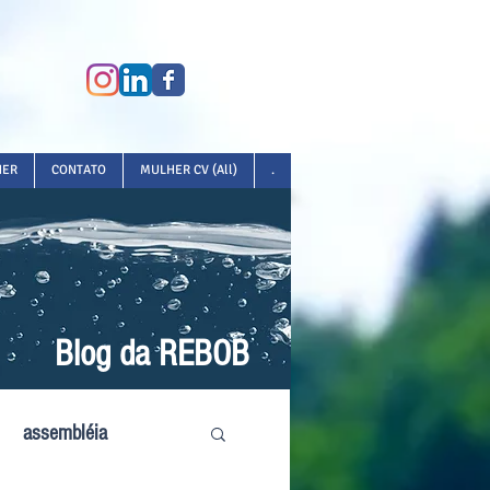
HER
CONTATO
MULHER CV (All)
.
Blog da REBOB
assembléia