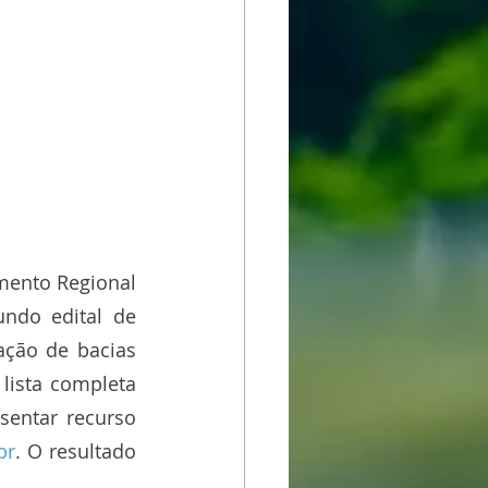
mento Regional 
undo edital de 
ação de bacias 
hidrográficas. Dos 84 projetos inscritos, 49 foram aprovados. Confira a lista completa 
entar recurso 
br
. O resultado 