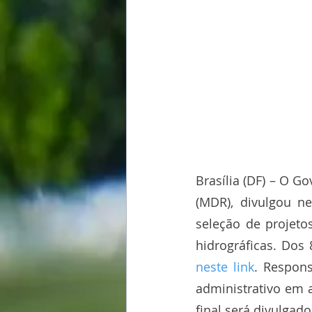
Brasília (DF) – O G
(MDR), divulgou ne
seleção de projetos
neste link
. Respons
administrativo em a
final será divulgado