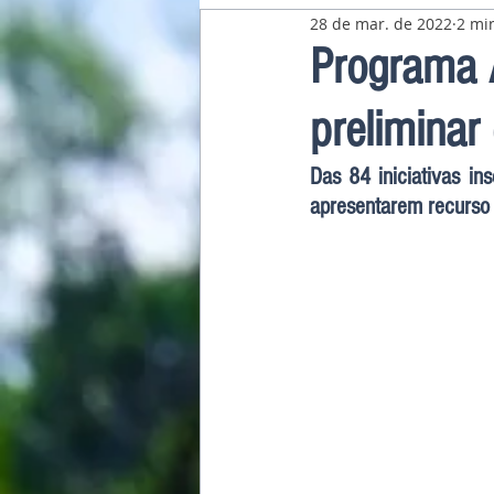
28 de mar. de 2022
2 min
Pavilhão Latino-Americano
Programa Á
preliminar
Das 84 iniciativas in
apresentarem recurso