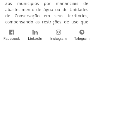
aos municípios por mananciais de 
abastecimento de água ou de Unidades 
de Conservação em seus territórios, 
compensando as restrições de uso que 
atuam sobre essas áreas.
Facebook
LinkedIn
Instagram
Telegram
São realizadas vistorias anuais e o 
programa funciona, também, como 
incentivo à manutenção ou recuperação 
da qualidade ambiental nas áreas 
cadastradas.
Saiba mais sobre o trabalho da Secretaria 
de Estado do Desenvolvimento 
Sustentável e do Turismo em: 
www.facebook.com/desenvolvimentosuste
ntaveleturismo/