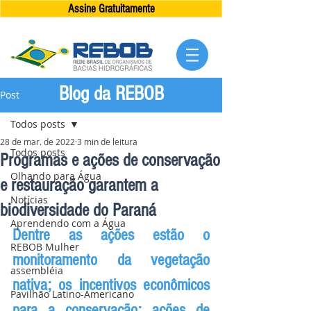
Assine Gratuitamente
Blog da REBOB
Post
Todos posts
28 de mar. de 2022
3 min de leitura
Todos posts
Programas e ações de conservação
Olhando para Água
e restauração garantem a
Notícias
biodiversidade do Paraná
Aprendendo com a Água
Dentre as ações estão o 
REBOB Mulher
monitoramento da vegetação 
assembléia
nativa; os incentivos econômicos 
Pavilhão Latino-Americano
para a conservação; ações de 