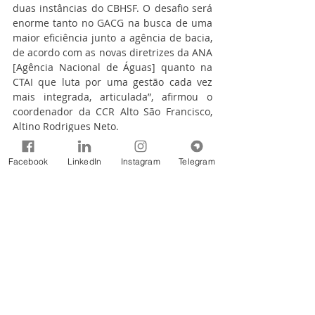
duas instâncias do CBHSF. O desafio será 
enorme tanto no GACG na busca de uma 
maior eficiência junto a agência de bacia, 
de acordo com as novas diretrizes da ANA 
[Agência Nacional de Águas] quanto na 
CTAI que luta por uma gestão cada vez 
mais integrada, articulada”, afirmou o 
coordenador da CCR Alto São Francisco, 
Altino Rodrigues Neto.
Assessoria de Comunicação CBHSF:
Facebook
LinkedIn
Instagram
Telegram
TantoExpresso Comunicação e Mobilização 
Social
*Texto: Luiza Baggio
*Fotos: Leo Boi e Luiza Baggio
Notícias