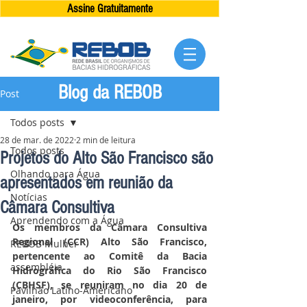
Assine Gratuitamente
Blog da REBOB
Post
Todos posts
28 de mar. de 2022
2 min de leitura
Todos posts
Projetos do Alto São Francisco são
Olhando para Água
apresentados em reunião da
Notícias
Câmara Consultiva
Aprendendo com a Água
Os membros da Câmara Consultiva 
Regional (CCR) Alto São Francisco, 
REBOB Mulher
pertencente ao Comitê da Bacia 
assembléia
Hidrográfica do Rio São Francisco 
(CBHSF), se reuniram no dia 20 de 
Pavilhão Latino-Americano
janeiro, por videoconferência, para 