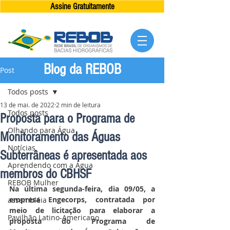
Assine Gratuitamente
Blog da REBOB
Post
Todos posts
13 de mai. de 2022
2 min de leitura
Todos posts
Proposta para o Programa de
Olhando para Água
Monitoramento das Águas
Notícias
Subterrâneas é apresentada aos
Aprendendo com a Água
membros do CBHSF
REBOB Mulher
Na última segunda-feira, dia 09/05, a 
empresa Engecorps, contratada por 
assembléia
meio de licitação para elaborar a 
Pavilhão Latino-Americano
proposta do Programa de 