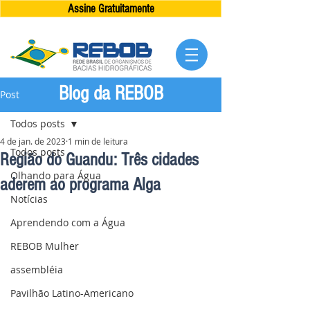
Assine Gratuitamente
Blog da REBOB
Post
Todos posts
4 de jan. de 2023
1 min de leitura
Todos posts
Região do Guandu: Três cidades
Olhando para Água
aderem ao programa Alga
Notícias
Aprendendo com a Água
REBOB Mulher
assembléia
Pavilhão Latino-Americano