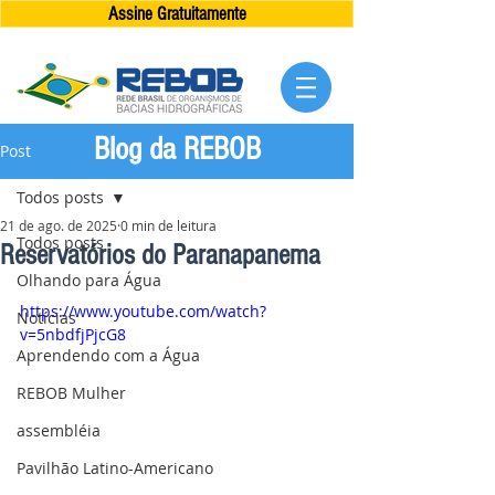
Assine Gratuitamente
Blog da REBOB
Post
Todos posts
21 de ago. de 2025
0 min de leitura
Todos posts
Reservatórios do Paranapanema
Olhando para Água
https://www.youtube.com/watch?
Notícias
v=5nbdfjPjcG8
Aprendendo com a Água
REBOB Mulher
assembléia
Pavilhão Latino-Americano