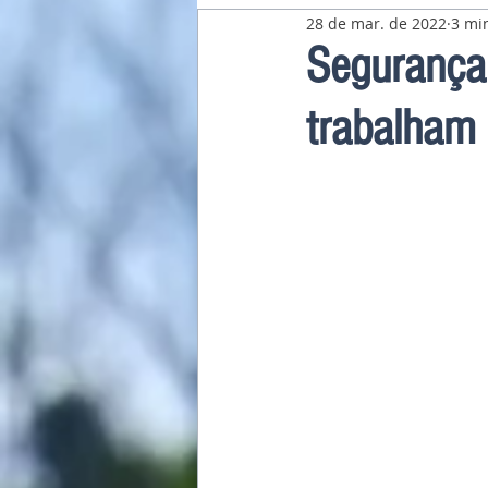
28 de mar. de 2022
3 min
Pavilhão Latino-Americano
Segurança 
trabalham