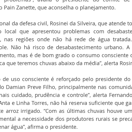
o Pain Zanette, que aconselha o planejamento.
al da defesa civil, Rosinei da Silveira, que atende to
o local que apresentou problemas com desabaste
a, nas regiões onde não há rede de água tratada
role. Não há risco de desabastecimento urbano. A
mento, mas é de bom grado o consumo consciente de
a que teremos chuvas abaixo da média”, alerta Rosin
e uso consciente é reforçado pelo presidente do 
o Damian Preve Filho, principalmente nas comunida
mais cuidado, prudência e controle”, alerta Fernando
Anta e Linha Torres, não há reserva suficiente que gar
nte arroz irrigado. “Com as últimas chuvas houve u
amental a necessidade dos produtores rurais se prec
ar água”, afirma o presidente.