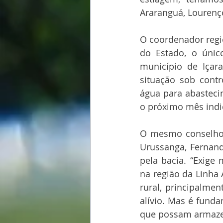
Araranguá, Lourenç
O coordenador region
do Estado, o únic
município de Içar
situação sob cont
água para abasteci
o próximo mês indic
O mesmo conselho d
Urussanga, Fernand
pela bacia. “Exige 
na região da Linha 
rural, principalme
alívio. Mas é fund
que possam armazen