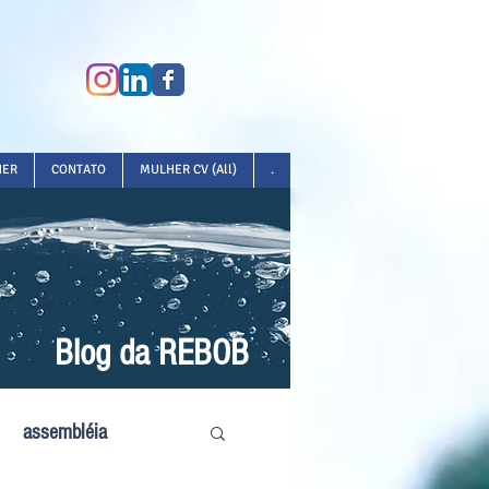
HER
CONTATO
MULHER CV (All)
.
Blog da REBOB
assembléia