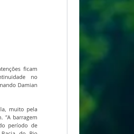
tenções ficam 
inuidade no 
rnando Damian 
a, muito pela 
. ”A barragem 
o período de 
 Bacia do Rio 