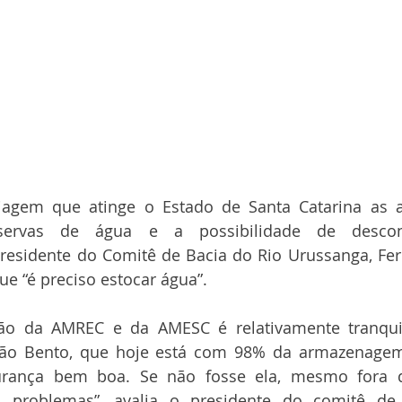
iagem que atinge o Estado de Santa Catarina as a
servas de água e a possibilidade de descont
residente do Comitê de Bacia do Rio Urussanga, Fe
que “é preciso estocar água”.
ião da AMREC e da AMESC é relativamente tranquil
ão Bento, que hoje está com 98% da armazenagem
urança bem boa. Se não fosse ela, mesmo fora d
s problemas”, avalia o presidente do comitê de