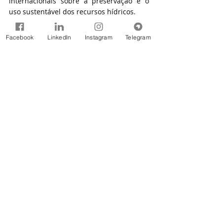
internacionais sobre a preservação e o 
uso sustentável dos recursos hídricos.
Fonte: SEMARH-PI
Facebook
LinkedIn
Instagram
Telegram
Notícias
Comentários
Escreva um comentário