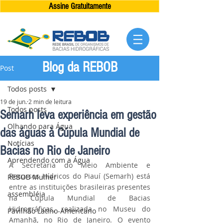
Assine Gratuitamente
Blog da REBOB
Post
Todos posts
19 de jun.
2 min de leitura
Todos posts
Semarh leva experiência em gestão
Olhando para Água
das águas à Cúpula Mundial de
Notícias
Bacias no Rio de Janeiro
Aprendendo com a Água
A Secretaria do Meio Ambiente e 
Recursos Hídricos do Piauí (Semarh) está 
REBOB Mulher
entre as instituições brasileiras presentes 
assembléia
na Cúpula Mundial de Bacias 
Hidrográficas, realizada no Museu do 
Pavilhão Latino-Americano
Amanhã, no Rio de Janeiro. O evento 