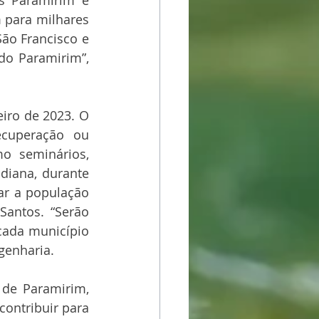
 para milhares 
ão Francisco e 
o Paramirim”, 
iro de 2023. O 
cuperação ou 
o seminários, 
diana, durante 
r a população 
Santos. “Serão 
cada município 
genharia.
de Paramirim, 
contribuir para 