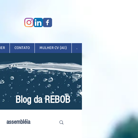
HER
CONTATO
MULHER CV (All)
.
Blog da REBOB
assembléia