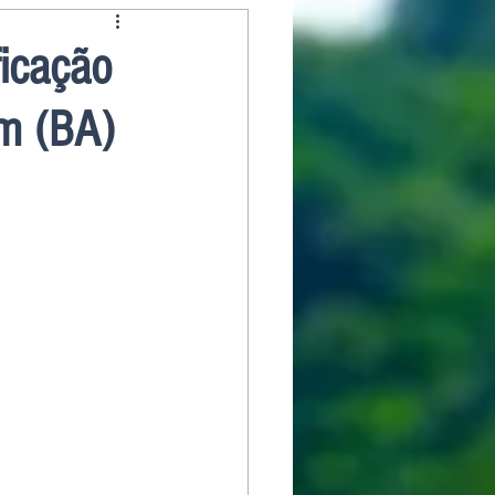
ficação
im (BA)