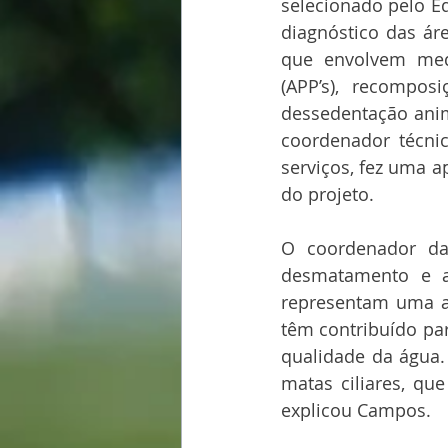
selecionado pelo E
diagnóstico das ár
que envolvem med
(APP’s), recomposi
dessedentação anima
coordenador técnic
serviços, fez uma a
do projeto.
O coordenador da
desmatamento e a 
representam uma am
têm contribuído pa
qualidade da água.
matas ciliares, qu
explicou Campos.