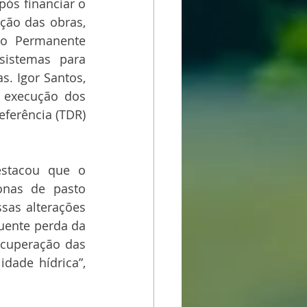
ós financiar o 
ção das obras, 
o Permanente 
sistemas para 
. Igor Santos, 
 execução dos 
ferência (TDR) 
stacou que o 
onas de pasto 
as alterações 
uente perda da 
ecuperação das 
ade hídrica”, 