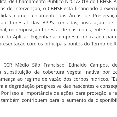
dital de Chamamento Público N°01/2018 do CBHSF. Ap
eas de intervenção, o CBHSF está financiado a execu
idas como cercamento das Áreas de Preservaçã
ção florestal das APP’s cercadas, instalação de 
l, recomposição florestal de nascentes, entre outras
o da Aplicar Engenharia, empresa contratada para
presentação com os principais pontos do Termo de Re
 CCR Médio São Francisco, Ednaldo Campos, de
substituição da cobertura vegetal nativa por z
eaça ao regime de vazão dos corpos hídricos. “Ess
ra a degradação progressiva das nascentes e conseq
 Por isso a importância de ações para proteção e r
e também contribuem para o aumento da disponibilid