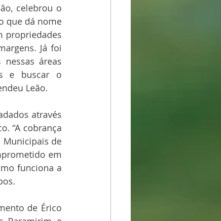
o, celebrou o 
io que dá nome 
m propriedades 
argens. Já foi 
 nessas áreas 
s e buscar o 
endeu Leão.
adados através 
o. “A cobrança 
 Municipais de 
mprometido em 
omo funciona a 
pos.
mento de Érico 
s Paramirim e 