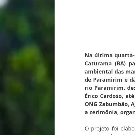
Na última quarta-f
Caturama (BA) par
ambiental das mar
de Paramirim e dá
rio Paramirim, de
Érico Cardoso, at
ONG Zabumbão, Agê
a cerimônia, organ
O projeto foi elab