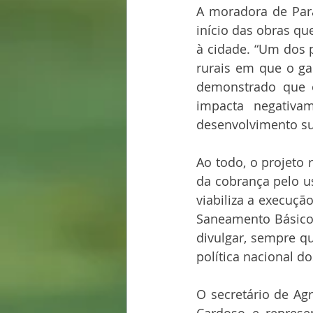
A moradora de Par
início das obras qu
à cidade. “Um dos 
rurais em que o ga
demonstrado que o
impacta negativam
desenvolvimento su
Ao todo, o projeto 
da cobrança pelo us
viabiliza a execuçã
Saneamento Básico
divulgar, sempre q
política nacional d
O secretário de Ag
Cardoso e represe