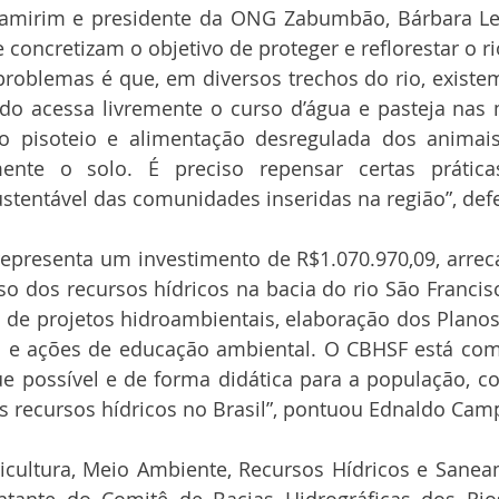
amirim e presidente da ONG Zabumbão, Bárbara Leã
e concretizam o objetivo de proteger e reflorestar o r
problemas é que, em diversos trechos do rio, existe
do acessa livremente o curso d’água e pasteja nas m
 pisoteio e alimentação desregulada dos animais
ente o solo. É preciso repensar certas prática
stentável das comunidades inseridas na região”, def
representa um investimento de R$1.070.970,09, arrec
o dos recursos hídricos na bacia do rio São Francisc
o de projetos hidroambientais, elaboração dos Planos
 e ações de educação ambiental. O CBHSF está co
ue possível e de forma didática para a população, c
os recursos hídricos no Brasil”, pontuou Ednaldo Cam
ricultura, Meio Ambiente, Recursos Hídricos e Sanea
ntante do Comitê de Bacias Hidrográficas dos Rio