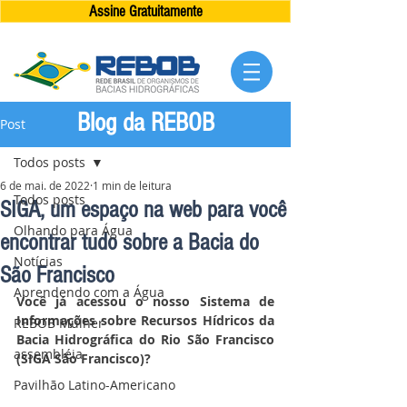
Assine Gratuitamente
Blog da REBOB
Post
Todos posts
6 de mai. de 2022
1 min de leitura
Todos posts
SIGA, um espaço na web para você
Olhando para Água
encontrar tudo sobre a Bacia do
Notícias
São Francisco
Aprendendo com a Água
Você já acessou o nosso Sistema de 
Informações sobre Recursos Hídricos da 
REBOB Mulher
Bacia Hidrográfica do Rio São Francisco 
assembléia
(SIGA São Francisco)?​
Pavilhão Latino-Americano