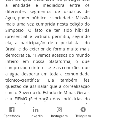
a entidade é mediadora entre os 
diferentes segmentos de usuários de 
água, poder público e sociedade. Missão 
mais uma vez cumprida nesta edição do 
Simpósio. O fato de ter sido híbrida 
(presencial e virtual), permitiu, segundo 
ela, a participação de especialistas do 
Brasil e do exterior de forma muito mais 
democrática. “Tivemos acessos do mundo 
inteiro em nossa plataforma, o que 
comprovou o interesse e as conexões que 
a água desperta em toda a comunidade 
técnico-científica”. Ela também fez 
questão de assinalar que a correalização 
com o Governo do Estado de Minas Gerais 
e a FIEMG (Federação das Indústrias do 
Estado de Minas Gerais) e apoio de 
parceiros foram fundamentais para o 
Facebook
LinkedIn
Instagram
Telegram
sucesso do Simpósio.
A boa notícia, reforçou a presidente, é 