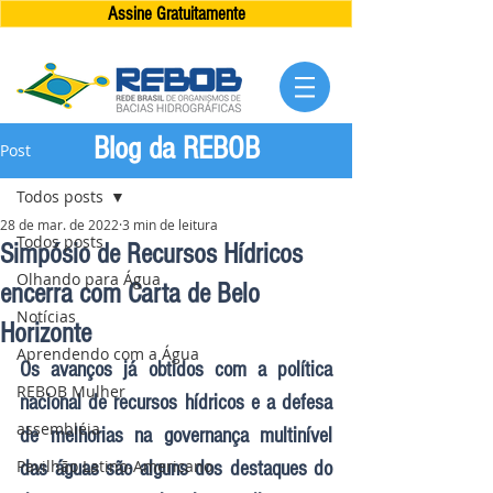
Assine Gratuitamente
Blog da REBOB
Post
Todos posts
28 de mar. de 2022
3 min de leitura
Todos posts
Simpósio de Recursos Hídricos
Olhando para Água
encerra com Carta de Belo
Notícias
Horizonte
Aprendendo com a Água
Os avanços já obtidos com a política 
REBOB Mulher
nacional de recursos hídricos e a defesa 
assembléia
de melhorias na governança multinível 
Pavilhão Latino-Americano
das águas são alguns dos destaques do 