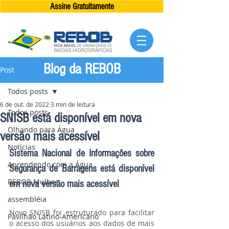
Assine Gratuitamente
Blog da REBOB
Post
Todos posts
6 de out. de 2022
3 min de leitura
Todos posts
SNISB está disponível em nova
Olhando para Água
versão mais acessível
Notícias
Sistema Nacional de Informações sobre 
Aprendendo com a Água
Segurança de Barragens está disponível 
REBOB Mulher
em nova versão mais acessível
assembléia
Novo SNISB foi estruturado para facilitar 
Pavilhão Latino-Americano
o acesso dos usuários aos dados de mais 