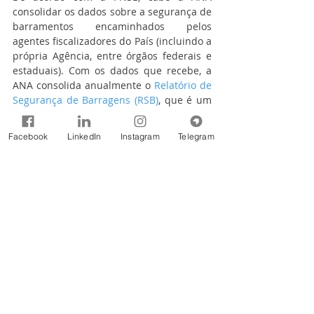
consolidar os dados sobre a segurança de 
barramentos encaminhados pelos 
agentes fiscalizadores do País (incluindo a 
própria Agência, entre órgãos federais e 
estaduais). Com os dados que recebe, a 
ANA consolida anualmente o 
Relatório de 
Segurança de Barragens (RSB)
, que é um 
instrumento de transparência quanto à 
situação dos barramentos no Brasil. Além 
Facebook
LinkedIn
Instagram
Telegram
disso, a Agência mantém o Sistema 
Nacional de Informações sobre Segurança 
de Barragens.
Assessoria Especial de Comunicação 
Social (ASCOM)
Agência Nacional de Águas e Saneamento 
Básico (ANA)
(61) 2109-5129/5495/5103
www.gov.br/ana
 | 
Facebook
 | 
Instagram
 | 
Twitter
 | 
YouTube
 | 
LinkedIn
 | 
TikTok