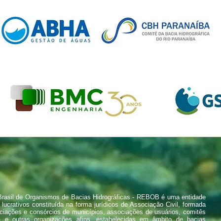
rasil de Organismos de Bacias Hidrográficas - REBOB é uma entidade
 lucrativos constituída na forma jurídicos de Associação Civil, formada
ciações e consórcios de municípios, associações de usuários, comitês
a e outras organizações afins, estabelecidas em âmbito de bacias