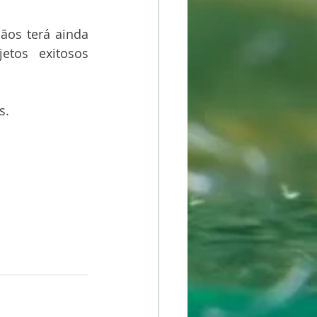
os terá ainda 
etos exitosos 
s.