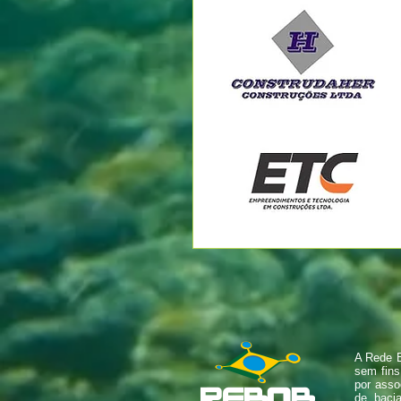
A Rede B
sem fins
por asso
de baci