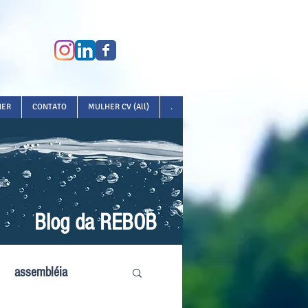
HER
CONTATO
MULHER CV (All)
.
Blog da REBOB
assembléia