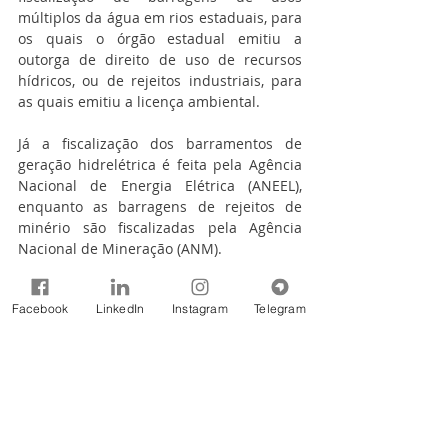
múltiplos da água em rios estaduais, para 
os quais o órgão estadual emitiu a 
outorga de direito de uso de recursos 
hídricos, ou de rejeitos industriais, para 
as quais emitiu a licença ambiental.
Já a fiscalização dos barramentos de 
geração hidrelétrica é feita pela Agência 
Nacional de Energia Elétrica (ANEEL), 
enquanto as barragens de rejeitos de 
minério são fiscalizadas pela Agência 
Nacional de Mineração (ANM).
Assessoria Especial de Comunicação 
Facebook
LinkedIn
Instagram
Telegram
Social (ASCOM)
Agência Nacional de Águas e Saneamento 
Básico (ANA)
(61) 2109-5129/5495/5103
www.gov.br/ana
 | 
Facebook
 | 
Instagram
 | 
Twitter
 | 
YouTube
 | 
LinkedIn
Notícias