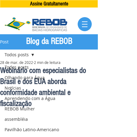
Assine Gratuitamente
Blog da REBOB
Post
Todos posts
28 de mar. de 2022
2 min de leitura
Todos posts
Webinário com especialistas do
Olhando para Água
Brasil e dos EUA aborda
Notícias
conformidade ambiental e
Aprendendo com a Água
fiscalização
REBOB Mulher
assembléia
Pavilhão Latino-Americano