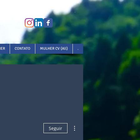
HER
CONTATO
MULHER CV (All)
.
Mais ações
Seguir